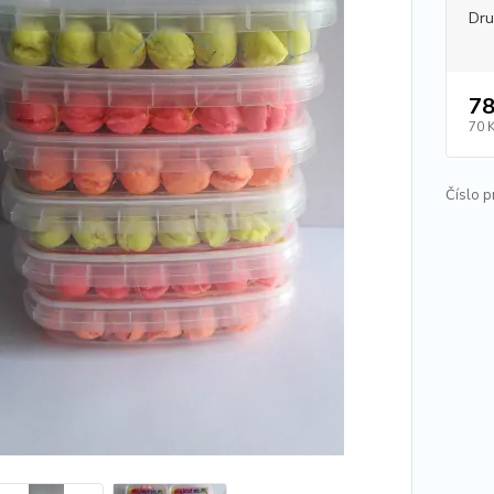
Dr
78
70 
Číslo p