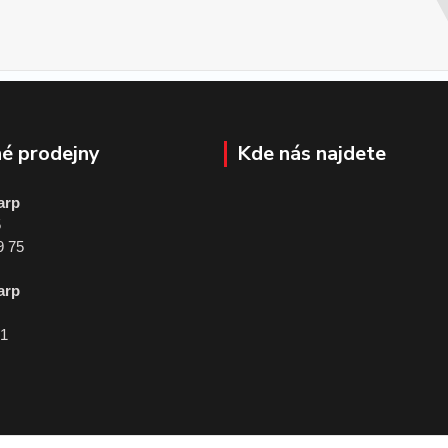
é prodejny
Kde nás najdete
arp
5
9 75
arp
01