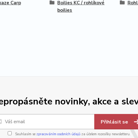
kaze Carp
Boilies KC / rohlíkové
Rohl
boilies
epropásněte novinky, akce a slev
Přihlásit se
Souhlasím se
zpracováním osobních údajů
za účelem rozesílky newsletteru.