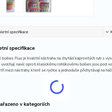
etní specifikace
tní specifikace
 boilies Fluo je kvalitní nástraha na chytání kaprovitých ryb s
uvolňují, navíc oproti klasickému rohlíkovému boilies jsou pod vo
atří mezi nástrahy, které se rychle a jednoduše přichytávají na háč
zařazeno v kategoriích