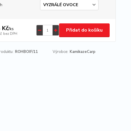
uh
 Kč
/
ks
Přidat do košíku
Kč
bez DPH
roduktu:
ROHBOIF/11
Výrobce:
KamikazeCarp