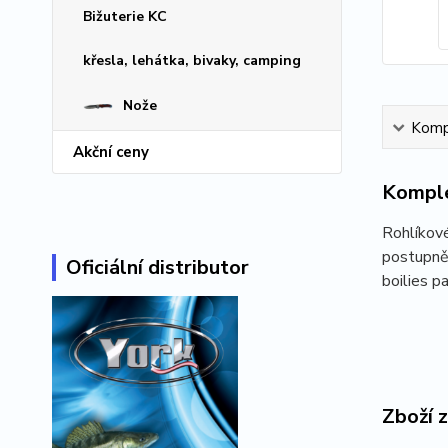
Bižuterie KC
křesla, lehátka, bivaky, camping
Nože
Kompl
Akční ceny
Komple
Rohlíkové
postupně 
Oficiální distributor
boilies p
Zboží 