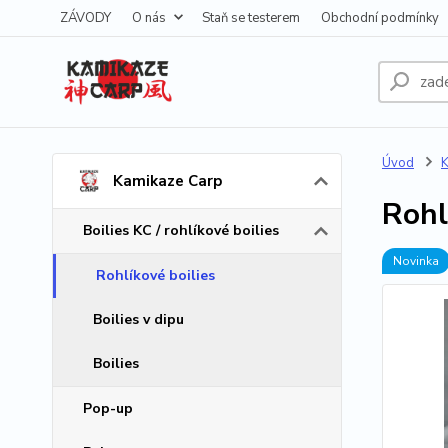
ZÁVODY
O nás
Staň se testerem
Obchodní podmínky
Úvod
K
Kamikaze Carp
Rohl
Boilies KC / rohlíkové boilies
Novinka
Rohlíkové boilies
Boilies v dipu
Boilies
Pop-up