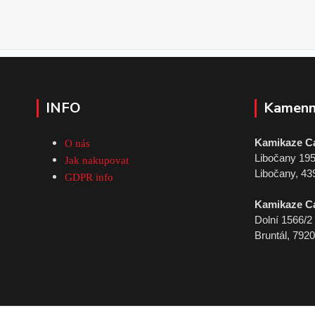
INFO
Kamenn
Kamikaze C
O nás
Libočany 19
Jak nakupovat
Libočany, 43
GDPR info
Kamikaze C
Dolní 1566/2
Bruntál, 792