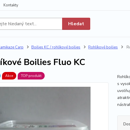
Kontakty
Hledat
amikaze Carp
Boilies KC / rohlíkové boilies
Rohlíkové boilies
Ro
íkové Boilies Fluo KC
Akce
TOP produkt
Rohlíko
s vyso
uvolňu
atrakti
nástrah
Dos