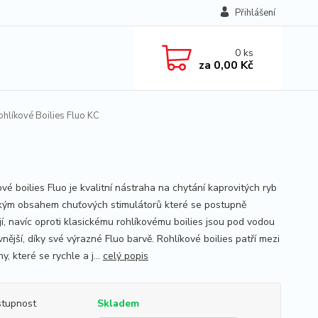
Přihlášení
0
ks
za
0,00 Kč
hlíkové Boilies Fluo KC
vé boilies Fluo je kvalitní nástraha na chytání kaprovitých ryb
kým obsahem chuťových stimulátorů které se postupně
jí, navíc oproti klasickému rohlíkovému boilies jsou pod vodou
vnější, díky své výrazné Fluo barvě. Rohlíkové boilies patří mezi
y, které se rychle a j...
celý popis
tupnost
Skladem