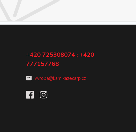
+420 725308074 ; +420
777157768
vyroba@kamikazecarp.cz