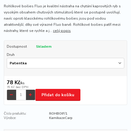
Rohlíkové boilies Fluo je kvalitní nástraha na chytání kaprovitých ryb s
vysokým obsahem chuťových stimulátorů které se postupně uvolňují,
navíc oproti klasickému rohlíkovému boilies jsou pod vodou
atraktivnější, díky své výrazné Fluo barvě. Rohlíkové boilies patří mezi
nástrahy, které se rychle a j...
celý popis
Dostupnost
Skladem
Druh
78 Kč
/
ks
70 Kč
bez DPH
Přidat do košíku
Číslo produktu:
ROHBOIF/1
Výrobce:
KamikazeCarp