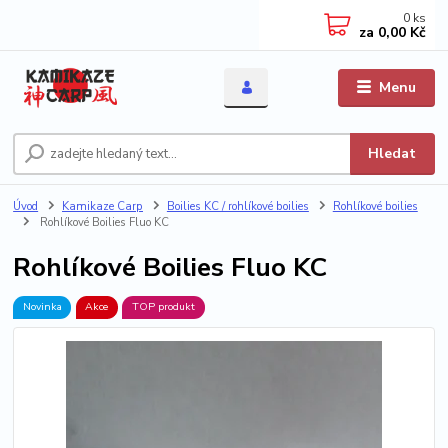
0
ks
za
0,00 Kč
Menu
Hledat
Úvod
Kamikaze Carp
Boilies KC / rohlíkové boilies
Rohlíkové boilies
Rohlíkové Boilies Fluo KC
Rohlíkové Boilies Fluo KC
Novinka
Akce
TOP produkt