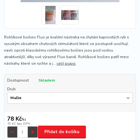
Rohlíkové boilies Fluo je kvalitní nástraha na chytání kaprovitých ryb s
vysokým obsahem chuťových stimulátorů které se postupně uvolňují,
navíc oproti klasickému rohlíkovému boilies jsou pod vodou
atraktivnější, díky své výrazné Fluo barvě. Rohlíkové boilies patří mezi
nástrahy, které se rychle a j...
celý popis
Dostupnost
Skladem
Druh
78 Kč
/
ks
70 Kč
bez DPH
Přidat do košíku