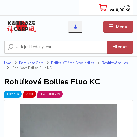
0
ks
za
0,00 Kč
Menu
Hledat
Úvod
Kamikaze Carp
Boilies KC / rohlíkové boilies
Rohlíkové boilies
Rohlíkové Boilies Fluo KC
Rohlíkové Boilies Fluo KC
Novinka
Akce
TOP produkt