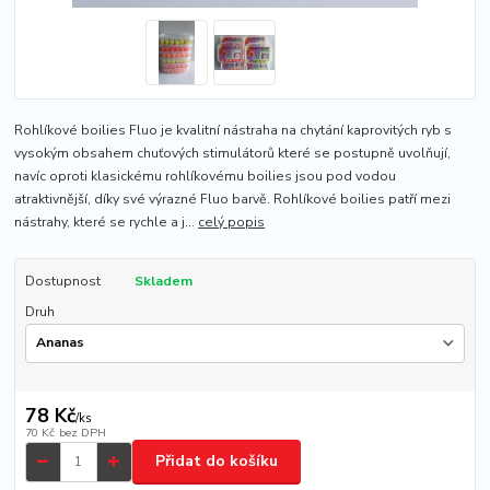
Rohlíkové boilies Fluo je kvalitní nástraha na chytání kaprovitých ryb s
vysokým obsahem chuťových stimulátorů které se postupně uvolňují,
navíc oproti klasickému rohlíkovému boilies jsou pod vodou
atraktivnější, díky své výrazné Fluo barvě. Rohlíkové boilies patří mezi
nástrahy, které se rychle a j...
celý popis
Dostupnost
Skladem
Druh
78 Kč
/
ks
70 Kč
bez DPH
Přidat do košíku