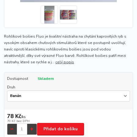
Rohlíkové boilies Fluo je kvalitní nástraha na chytání kaprovitých ryb s
vysokým obsahem chuťových stimulátorů které se postupně uvolňují,
navíc oproti klasickému rohlíkovému boilies jsou pod vodou
atraktivnější, díky své výrazné Fluo barvě. Rohlíkové boilies patří mezi
nástrahy, které se rychle a j...
celý popis
Dostupnost
Skladem
Druh
78 Kč
/
ks
70 Kč
bez DPH
Přidat do košíku