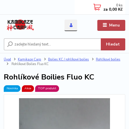
0
ks
za
0,00 Kč
Menu
Hledat
Úvod
Kamikaze Carp
Boilies KC / rohlíkové boilies
Rohlíkové boilies
Rohlíkové Boilies Fluo KC
Rohlíkové Boilies Fluo KC
Novinka
Akce
TOP produkt