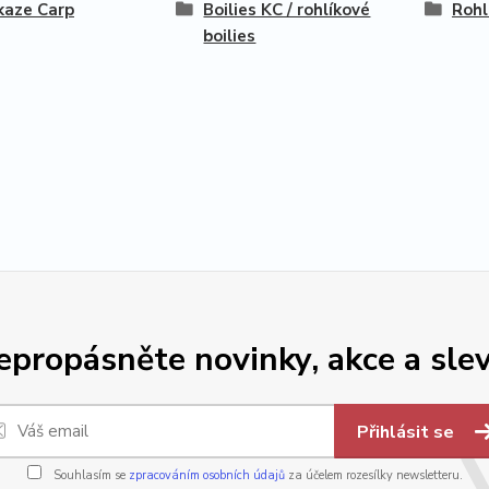
kaze Carp
Boilies KC / rohlíkové
Rohl
boilies
epropásněte novinky, akce a slev
Přihlásit se
Souhlasím se
zpracováním osobních údajů
za účelem rozesílky newsletteru.