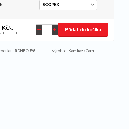
uh
 Kč
/
ks
Přidat do košíku
Kč
bez DPH
roduktu:
ROHBOIF/6
Výrobce:
KamikazeCarp