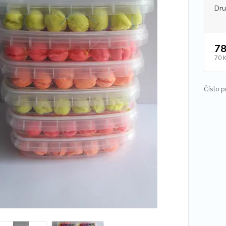
Dr
78
70 
Číslo p