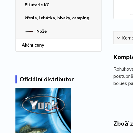
Bižuterie KC
křesla, lehátka, bivaky, camping
Nože
Kompl
Akční ceny
Komple
Rohlíkové
postupně 
Oficiální distributor
boilies p
Zboží 