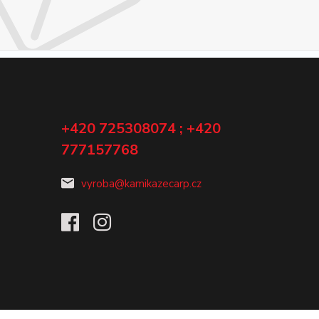
+420 725308074 ; +420
777157768
vyroba@kamikazecarp.cz