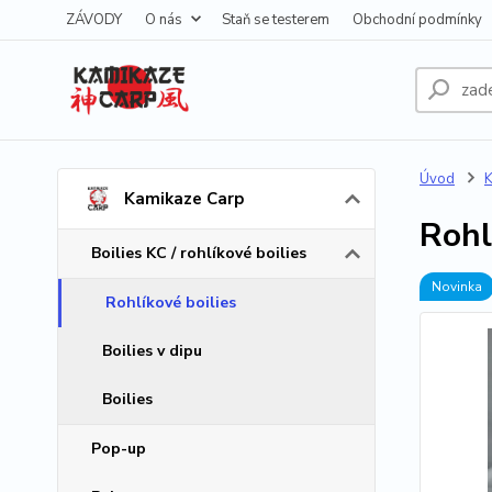
ZÁVODY
O nás
Staň se testerem
Obchodní podmínky
Úvod
K
Kamikaze Carp
Rohl
Boilies KC / rohlíkové boilies
Novinka
Rohlíkové boilies
Boilies v dipu
Boilies
Pop-up