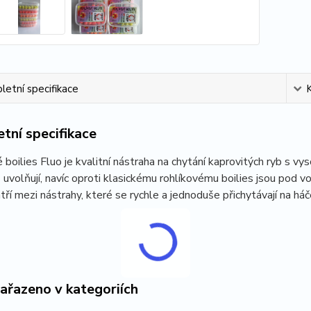
etní specifikace
tní specifikace
 boilies Fluo je kvalitní nástraha na chytání kaprovitých ryb s
uvolňují, navíc oproti klasickému rohlíkovému boilies jsou pod vo
atří mezi nástrahy, které se rychle a jednoduše přichytávají na háč
zařazeno v kategoriích