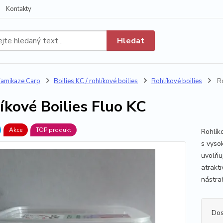
Kontakty
Hledat
amikaze Carp
Boilies KC / rohlíkové boilies
Rohlíkové boilies
Ro
íkové Boilies Fluo KC
Akce
TOP produkt
Rohlíko
s vyso
uvolňu
atrakti
nástrah
Dos