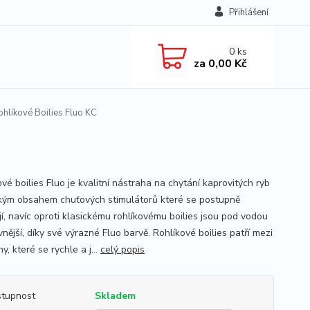
Přihlášení
0
ks
za
0,00 Kč
hlíkové Boilies Fluo KC
vé boilies Fluo je kvalitní nástraha na chytání kaprovitých ryb
kým obsahem chuťových stimulátorů které se postupně
jí, navíc oproti klasickému rohlíkovému boilies jsou pod vodou
vnější, díky své výrazné Fluo barvě. Rohlíkové boilies patří mezi
y, které se rychle a j...
celý popis
tupnost
Skladem