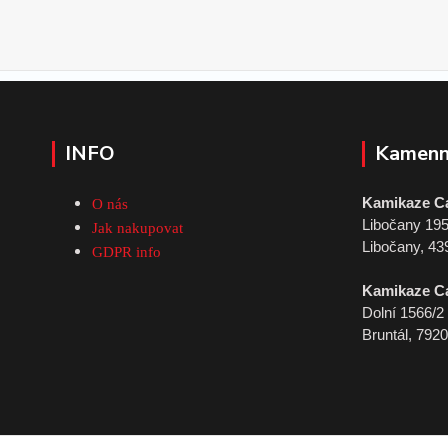
INFO
Kamenn
Kamikaze C
O nás
Libočany 19
Jak nakupovat
Libočany, 43
GDPR info
Kamikaze C
Dolní 1566/2
Bruntál, 792