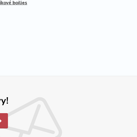
íkové boilies
y!