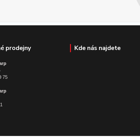
é prodejny
Kde nás najdete
arp
5
9 75
arp
01