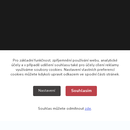
Pro základní funkčnost, zpříjemnění používání webu, analytické
účely a v případě udělení souhlasu také pro účely cílení reklamy
využíváme soubory cookies. Nastavení vlastních preferencí
cookies můžete kdykoli upravit odkazem ve spodní části stránek.
+420 725308074 ; +420 777157768
Souhlasím
Nastavení
vyroba@kamikazecarp.cz
Souhlas můžete odmítnout
zde
.