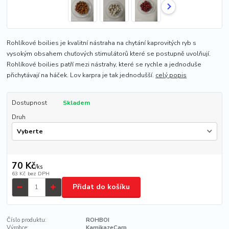
Rohlíkové boilies je kvalitní nástraha na chytání kaprovitých ryb s
vysokým obsahem chuťových stimulátorů které se postupně uvolňují.
Rohlíkové boilies patří mezi nástrahy, které se rychle a jednoduše
přichytávají na háček. Lov karpra je tak jednodušší.
celý popis
Dostupnost
Skladem
Druh
70 Kč
/
ks
63 Kč
bez DPH
Přidat do košíku
Číslo produktu:
ROHBOI
Výrobce:
KamikazeCarp