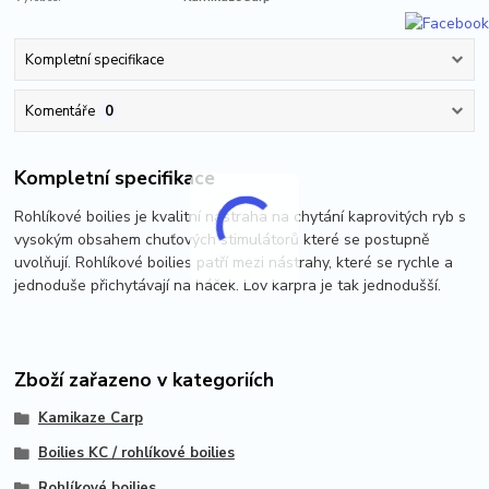
Kompletní specifikace
Komentáře
0
Kompletní specifikace
Rohlíkové boilies je kvalitní nástraha na chytání kaprovitých ryb s
vysokým obsahem chuťových stimulátorů které se postupně
uvolňují. Rohlíkové boilies patří mezi nástrahy, které se rychle a
jednoduše přichytávají na háček. Lov karpra je tak jednodušší.
Zboží zařazeno v kategoriích
Kamikaze Carp
Boilies KC / rohlíkové boilies
Rohlíkové boilies