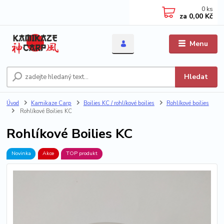
0
ks
za
0,00 Kč
Menu
Hledat
Úvod
Kamikaze Carp
Boilies KC / rohlíkové boilies
Rohlíkové boilies
Rohlíkové Boilies KC
Rohlíkové Boilies KC
Novinka
Akce
TOP produkt