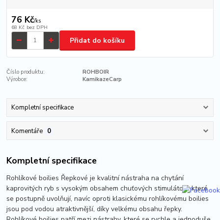
76 Kč
/
ks
68 Kč
bez DPH
Přidat do košíku
Číslo produktu:
ROHBOIR
Výrobce:
KamikazeCarp
Kompletní specifikace
Komentáře
0
Kompletní specifikace
Rohlíkové boilies Řepkové je kvalitní nástraha na chytání
kaprovitých ryb s vysokým obsahem chuťových stimulátorů které
se postupně uvolňují, navíc oproti klasickému rohlíkovému boilies
jsou pod vodou atraktivnější, díky velkému obsahu řepky.
Rohlíkové boilies patří mezi nástrahy, které se rychle a jednoduše