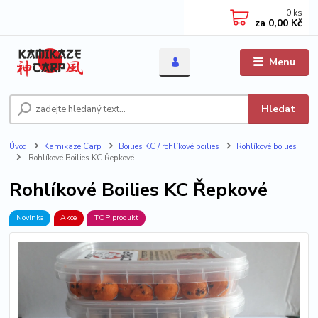
0
ks
za
0,00 Kč
Menu
Hledat
Úvod
Kamikaze Carp
Boilies KC / rohlíkové boilies
Rohlíkové boilies
Rohlíkové Boilies KC Řepkové
Rohlíkové Boilies KC Řepkové
Novinka
Akce
TOP produkt