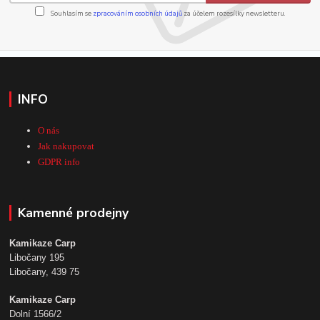
Souhlasím se
zpracováním osobních údajů
za účelem rozesílky newsletteru.
INFO
O nás
Jak nakupovat
GDPR info
Kamenné prodejny
Kamikaze Carp
Libočany 195
Libočany, 439 75
Kamikaze Carp
Dolní 1566/2