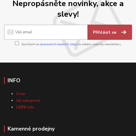
Nepropásněte novinky, akce a
slevy!
Přihlásit se
Souhlasím se
zpracováním osobních údajů
za účelem rozesílky newsletteru.
INFO
O nás
Jak nakupovat
GDPR info
Kamenné prodejny