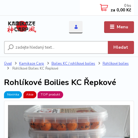
0
ks
za
0,00 Kč
Menu
Hledat
Úvod
Kamikaze Carp
Boilies KC / rohlíkové boilies
Rohlíkové boilies
Rohlíkové Boilies KC Řepkové
Rohlíkové Boilies KC Řepkové
Novinka
Akce
TOP produkt