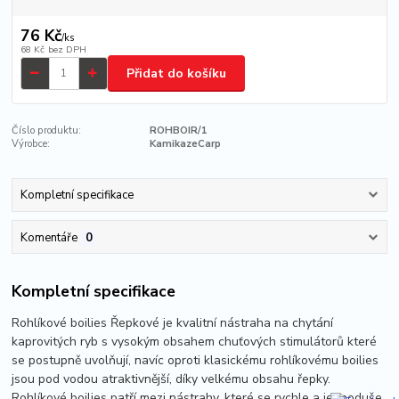
76 Kč
/
ks
68 Kč
bez DPH
Přidat do košíku
Číslo produktu:
ROHBOIR/1
Výrobce:
KamikazeCarp
Kompletní specifikace
Komentáře
0
Kompletní specifikace
Rohlíkové boilies Řepkové je kvalitní nástraha na chytání
kaprovitých ryb s vysokým obsahem chuťových stimulátorů které
se postupně uvolňují, navíc oproti klasickému rohlíkovému boilies
jsou pod vodou atraktivnější, díky velkému obsahu řepky.
Rohlíkové boilies patří mezi nástrahy, které se rychle a jednoduše