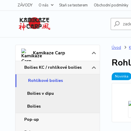
ZÁVODY
O nás
Staň se testerem
Obchodní podmínky
Úvod
K
Kamikaze Carp
Rohl
Boilies KC / rohlíkové boilies
Novinka
Rohlíkové boilies
Boilies v dipu
Boilies
Pop-up