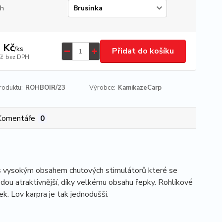
uh
 Kč
/
ks
Přidat do košíku
Kč
bez DPH
roduktu:
ROHBOIR/23
Výrobce:
KamikazeCarp
Komentáře
0
yb s vysokým obsahem chuťových stimulátorů které se
odou atraktivnější, díky velkému obsahu řepky. Rohlíkové
ek. Lov karpra je tak jednodušší.