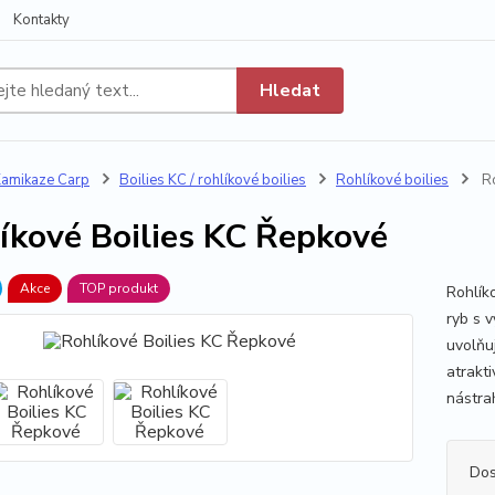
Kontakty
Hledat
amikaze Carp
Boilies KC / rohlíkové boilies
Rohlíkové boilies
Ro
íkové Boilies KC Řepkové
Akce
TOP produkt
Rohlík
ryb s 
uvolňu
atrakti
nástrah
Dos