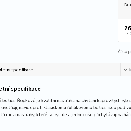
Dr
76
68 
Číslo p
etní specifikace
tní specifikace
 boilies Řepkové je kvalitní nástraha na chytání kaprovitých r
uvolňují, navíc oproti klasickému rohlíkovému boilies jsou pod v
atří mezi nástrahy, které se rychle a jednoduše přichytávají na háč