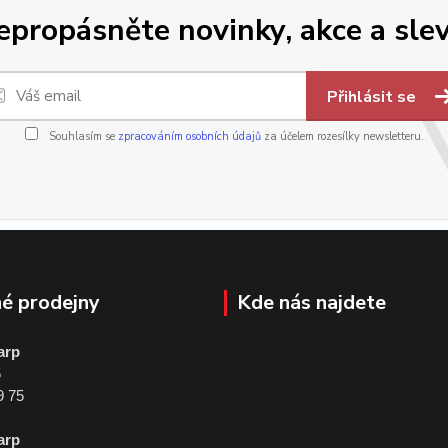
epropásněte novinky, akce a slev
Přihlásit se
Souhlasím se
zpracováním osobních údajů
za účelem rozesílky newsletteru.
é prodejny
Kde nás najdete
arp
5
9 75
arp