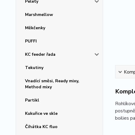
Pelety
Marshmellow
Měkčenky
PUFFI
KC feeder řada
Tekutiny
Kompl
Vnadící směsi, Ready mixy,
Method mixy
Komple
Partikl
Rohlíkové
postupně 
Kukuřice ve skle
boilies p
Číhátka KC fluo