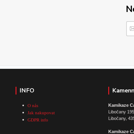
N
INFO
Kamenn
Kamikaze C
O nás
Libočany 19
Jak nakupovat
Libočany, 43
GDPR info
Kamikaze C