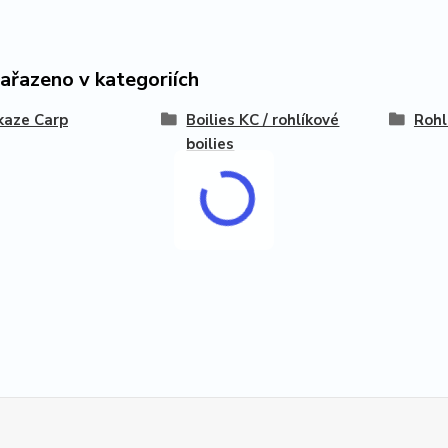
zařazeno v kategoriích
kaze Carp
Boilies KC / rohlíkové
Rohl
boilies