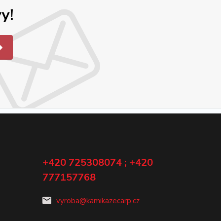
y!
+420 725308074 ; +420
777157768
vyroba@kamikazecarp.cz