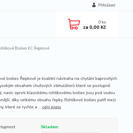
Přihlášení
0
ks
za
0,00 Kč
hlíkové Boilies KC Řepkové
ové boilies Řepkové je kvalitní nástraha na chytání kaprovitých
vysokým obsahem chuťových stimulátorů které se postupně
jí, navíc oproti klasickému rohlíkovému boilies jsou pod vodou
vnější, díky velkému obsahu řepky. Rohlíkové boilies patří mezi
y, které se rychle a ...
celý popis
tupnost
Skladem