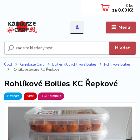
0
ks
za
0,00 Kč
Menu
Hledat
Úvod
Kamikaze Carp
Boilies KC / rohlíkové boilies
Rohlíkové boilies
Rohlíkové Boilies KC Řepkové
Rohlíkové Boilies KC Řepkové
Novinka
Akce
TOP produkt