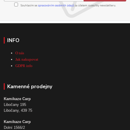
Souhlasím se
zpracováním osobních údajů
za účelem rozesílky newsletteru.
INFO
O nás
Jak nakupovat
GDPR info
Kamenné prodejny
Kamikaze Carp
Libočany 195
Libočany, 439 75
Kamikaze Carp
Dolní 1566/2