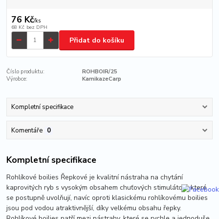
76 Kč
/
ks
68 Kč
bez DPH
Přidat do košíku
Číslo produktu:
ROHBOIR/25
Výrobce:
KamikazeCarp
Kompletní specifikace
Komentáře
0
Kompletní specifikace
Rohlíkové boilies Řepkové je kvalitní nástraha na chytání
kaprovitých ryb s vysokým obsahem chuťových stimulátorů které
se postupně uvolňují, navíc oproti klasickému rohlíkovému boilies
jsou pod vodou atraktivnější, díky velkému obsahu řepky.
Rohlíkové boilies patří mezi nástrahy, které se rychle a jednoduše