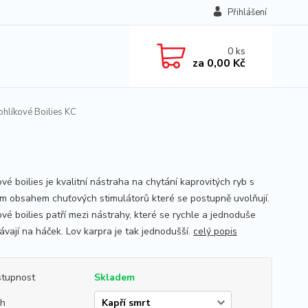
Přihlášení
0
ks
za
0,00 Kč
hlíkové Boilies KC
vé boilies je kvalitní nástraha na chytání kaprovitých ryb s
m obsahem chuťových stimulátorů které se postupně uvolňují.
ové boilies patří mezi nástrahy, které se rychle a jednoduše
ávají na háček. Lov karpra je tak jednodušší.
celý popis
tupnost
Skladem
uh