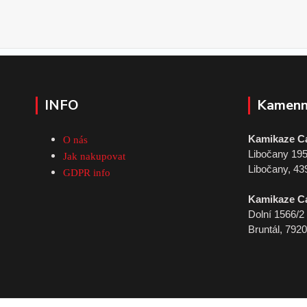
INFO
Kamenn
Kamikaze C
O nás
Libočany 19
Jak nakupovat
Libočany, 43
GDPR info
Kamikaze C
Dolní 1566/2
Bruntál, 792