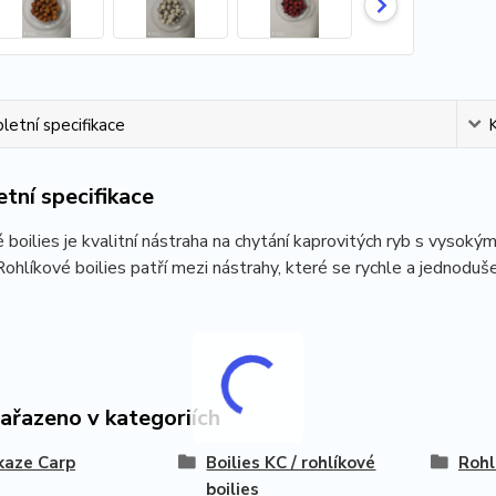
etní specifikace
tní specifikace
 boilies je kvalitní nástraha na chytání kaprovitých ryb s vyso
 Rohlíkové boilies patří mezi nástrahy, které se rychle a jednoduše
zařazeno v kategoriích
kaze Carp
Boilies KC / rohlíkové
Rohl
boilies