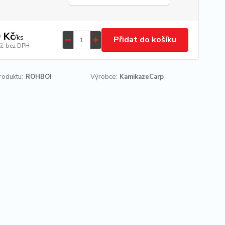
 Kč
/
ks
Přidat do košíku
Kč
bez DPH
roduktu:
ROHBOI
Výrobce:
KamikazeCarp