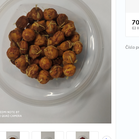
70
63 
Číslo p