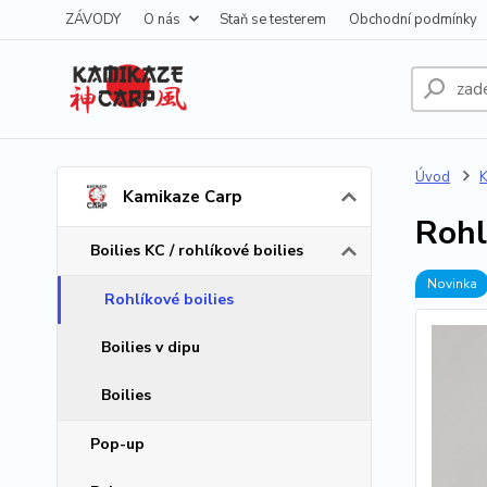
ZÁVODY
O nás
Staň se testerem
Obchodní podmínky
Úvod
K
Kamikaze Carp
Rohl
Boilies KC / rohlíkové boilies
Novinka
Rohlíkové boilies
Boilies v dipu
Boilies
Pop-up