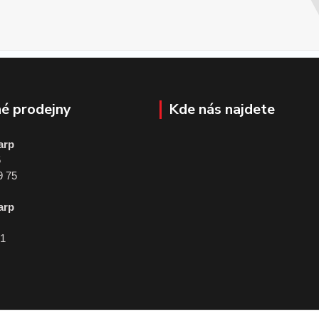
é prodejny
Kde nás najdete
arp
5
9 75
arp
01