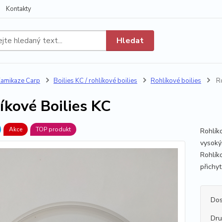
Kontakty
Hledat
amikaze Carp
Boilies KC / rohlíkové boilies
Rohlíkové boilies
Ro
íkové Boilies KC
Akce
TOP produkt
Rohlíko
vysoký
Rohlík
přichyt
Dos
Dr