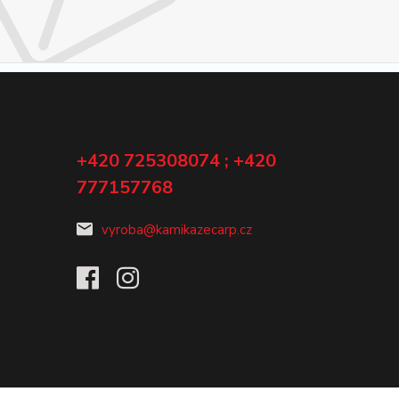
+420 725308074 ; +420
777157768
vyroba@kamikazecarp.cz