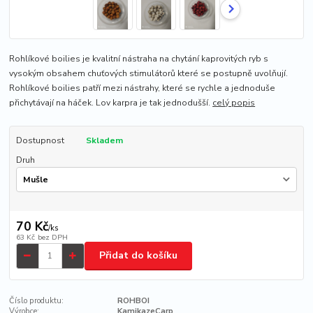
Rohlíkové boilies je kvalitní nástraha na chytání kaprovitých ryb s
vysokým obsahem chuťových stimulátorů které se postupně uvolňují.
Rohlíkové boilies patří mezi nástrahy, které se rychle a jednoduše
přichytávají na háček. Lov karpra je tak jednodušší.
celý popis
Dostupnost
Skladem
Druh
70 Kč
/
ks
63 Kč
bez DPH
Přidat do košíku
Číslo produktu:
ROHBOI
Výrobce:
KamikazeCarp