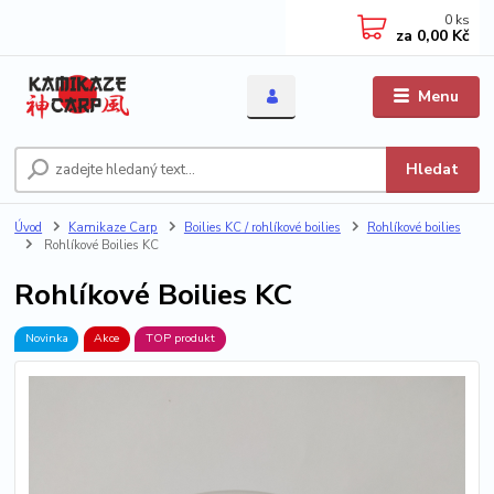
0
ks
za
0,00 Kč
Menu
Hledat
Úvod
Kamikaze Carp
Boilies KC / rohlíkové boilies
Rohlíkové boilies
Rohlíkové Boilies KC
Rohlíkové Boilies KC
Novinka
Akce
TOP produkt