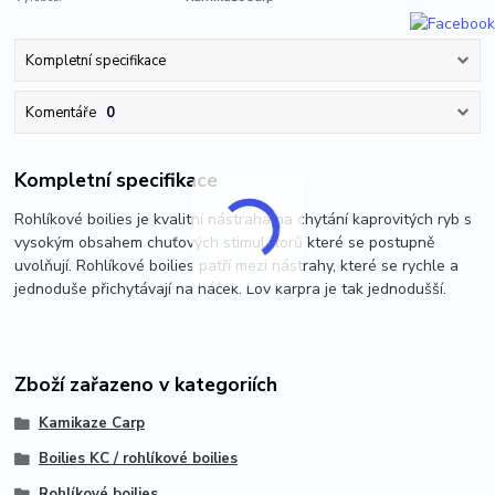
Kompletní specifikace
Komentáře
0
Kompletní specifikace
Rohlíkové boilies je kvalitní nástraha na chytání kaprovitých ryb s
vysokým obsahem chuťových stimulátorů které se postupně
uvolňují. Rohlíkové boilies patří mezi nástrahy, které se rychle a
jednoduše přichytávají na háček. Lov karpra je tak jednodušší.
Zboží zařazeno v kategoriích
Kamikaze Carp
Boilies KC / rohlíkové boilies
Rohlíkové boilies