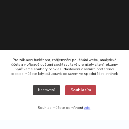
Pro základní funkčnost, zpříjemnění používání webu, analytické
účely a v případě udělení souhlasu také pro účely cílení reklamy
využíváme soubory cookies. Nastavení vlastních preferencí
cookies můžete kdykoli upravit odkazem ve spodní části stránek.
+420 725308074 ; +420 777157768
Souhlasím
Nastavení
vyroba@kamikazecarp.cz
Souhlas můžete odmítnout
zde
.