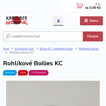
0
ks
za
0,00 Kč
Menu
Hledat
Úvod
Kamikaze Carp
Boilies KC / rohlíkové boilies
Rohlíkové boilies
Rohlíkové Boilies KC
Rohlíkové Boilies KC
Novinka
Akce
TOP produkt