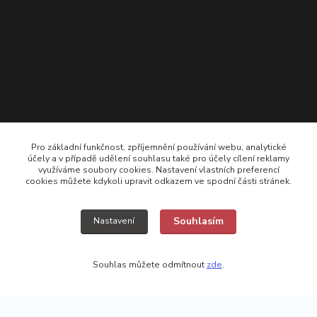
Pro základní funkčnost, zpříjemnění používání webu, analytické
účely a v případě udělení souhlasu také pro účely cílení reklamy
využíváme soubory cookies. Nastavení vlastních preferencí
cookies můžete kdykoli upravit odkazem ve spodní části stránek.
+420 725308074 ; +420 777157768
Souhlasím
Nastavení
vyroba@kamikazecarp.cz
Souhlas můžete odmítnout
zde
.