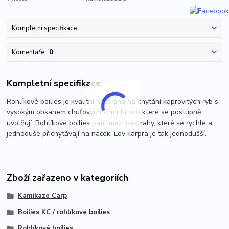
Kompletní specifikace
Komentáře
0
Kompletní specifikace
Rohlíkové boilies je kvalitní nástraha na chytání kaprovitých ryb s
vysokým obsahem chuťových stimulátorů které se postupně
uvolňují. Rohlíkové boilies patří mezi nástrahy, které se rychle a
jednoduše přichytávají na háček. Lov karpra je tak jednodušší.
Zboží zařazeno v kategoriích
Kamikaze Carp
Boilies KC / rohlíkové boilies
Rohlíkové boilies