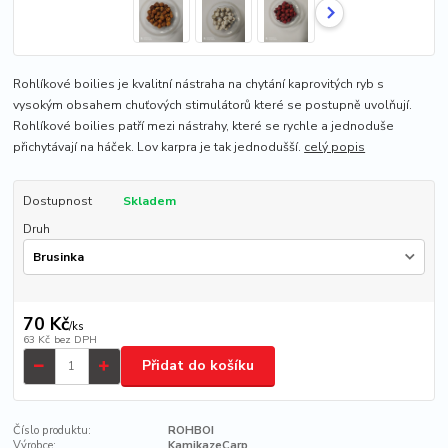
Rohlíkové boilies je kvalitní nástraha na chytání kaprovitých ryb s
vysokým obsahem chuťových stimulátorů které se postupně uvolňují.
Rohlíkové boilies patří mezi nástrahy, které se rychle a jednoduše
přichytávají na háček. Lov karpra je tak jednodušší.
celý popis
Dostupnost
Skladem
Druh
70 Kč
/
ks
63 Kč
bez DPH
Přidat do košíku
Číslo produktu:
ROHBOI
Výrobce:
KamikazeCarp