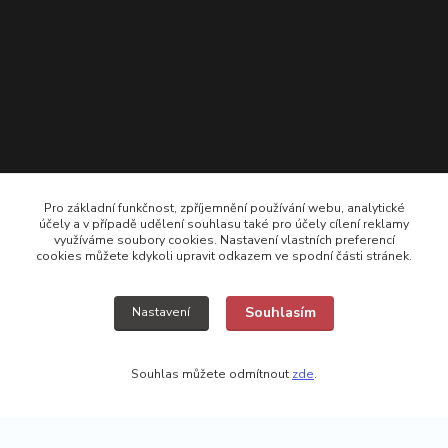
Pro základní funkčnost, zpříjemnění používání webu, analytické
účely a v případě udělení souhlasu také pro účely cílení reklamy
využíváme soubory cookies. Nastavení vlastních preferencí
cookies můžete kdykoli upravit odkazem ve spodní části stránek.
+420 725308074 ; +420 777157768
Souhlasím
Nastavení
vyroba@kamikazecarp.cz
Souhlas můžete odmítnout
zde
.