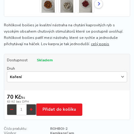
Rohlíkové boilies je kvalitní nástraha na chytání kaprovitých ryb s
vysokým obsahem chuťových stimulátorů které se postupně uvolňují.
Rohlíkové boilies patří mezi nástrahy, které se rychle a jednoduše
přichytávají na háček. Lov karpra je tak jednodušší.
celý popis
Dostupnost
Skladem
Druh
70 Kč
/
ks
63 Kč
bez DPH
Přidat do košíku
Číslo produktu:
ROHBOI-2
Výrobce:
KamikazeCarp