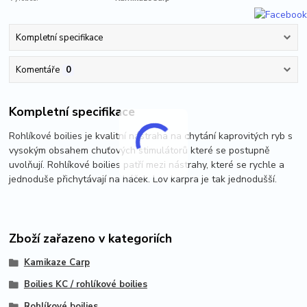
Kompletní specifikace
Komentáře
0
Kompletní specifikace
Rohlíkové boilies je kvalitní nástraha na chytání kaprovitých ryb s
vysokým obsahem chuťových stimulátorů které se postupně
uvolňují. Rohlíkové boilies patří mezi nástrahy, které se rychle a
jednoduše přichytávají na háček. Lov karpra je tak jednodušší.
Zboží zařazeno v kategoriích
Kamikaze Carp
Boilies KC / rohlíkové boilies
Rohlíkové boilies