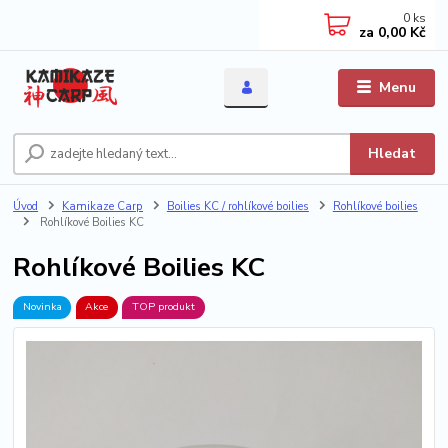
0
ks
za
0,00 Kč
Menu
Hledat
Úvod
Kamikaze Carp
Boilies KC / rohlíkové boilies
Rohlíkové boilies
Rohlíkové Boilies KC
Rohlíkové Boilies KC
Novinka
Akce
TOP produkt