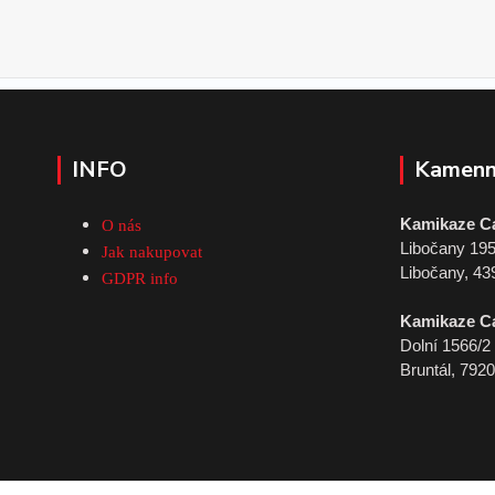
INFO
Kamenn
Kamikaze C
O nás
Libočany 19
Jak nakupovat
Libočany, 43
GDPR info
Kamikaze C
Dolní 1566/2
Bruntál, 792