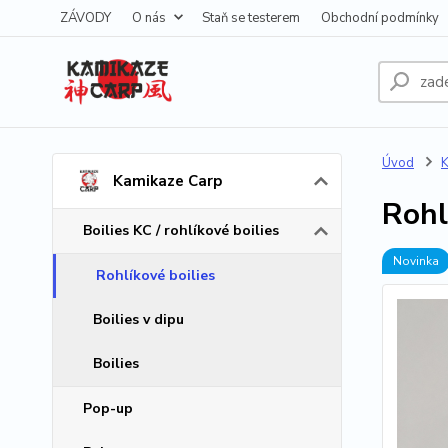
ZÁVODY
O nás
Staň se testerem
Obchodní podmínky
Úvod
K
Kamikaze Carp
Rohl
Boilies KC / rohlíkové boilies
Novinka
Rohlíkové boilies
Boilies v dipu
Boilies
Pop-up