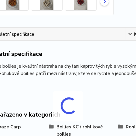
etní specifikace
tní specifikace
 boilies je kvalitní nástraha na chytání kaprovitých ryb s vyso
 Rohlíkové boilies patří mezi nástrahy, které se rychle a jednoduše
zařazeno v kategoriích
kaze Carp
Boilies KC / rohlíkové
Rohl
boilies