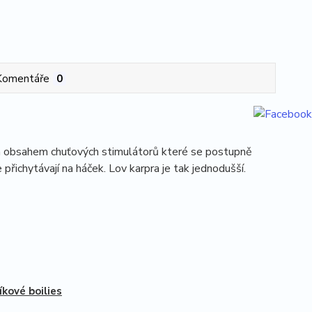
Komentáře
0
kým obsahem chuťových stimulátorů které se postupně
 přichytávají na háček. Lov karpra je tak jednodušší.
íkové boilies