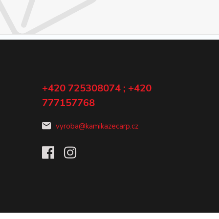
+420 725308074 ; +420
777157768
vyroba@kamikazecarp.cz