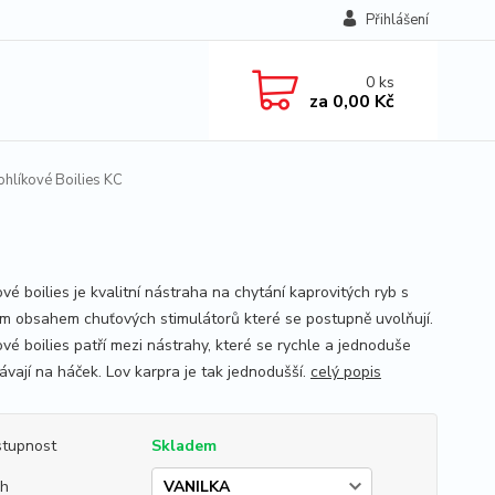
Přihlášení
0
ks
za
0,00 Kč
hlíkové Boilies KC
vé boilies je kvalitní nástraha na chytání kaprovitých ryb s
m obsahem chuťových stimulátorů které se postupně uvolňují.
ové boilies patří mezi nástrahy, které se rychle a jednoduše
ávají na háček. Lov karpra je tak jednodušší.
celý popis
tupnost
Skladem
uh