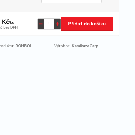
 Kč
/
ks
Přidat do košíku
Kč
bez DPH
roduktu:
ROHBOI
Výrobce:
KamikazeCarp