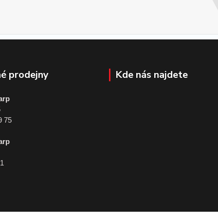
é prodejny
Kde nás najdete
arp
5
9 75
arp
01