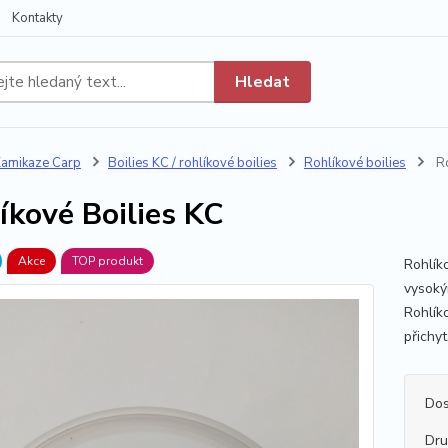
Kontakty
Hledat
amikaze Carp
Boilies KC / rohlíkové boilies
Rohlíkové boilies
Ro
íkové Boilies KC
Akce
TOP produkt
Rohlíko
vysoký
Rohlík
přichyt
Dos
Dr