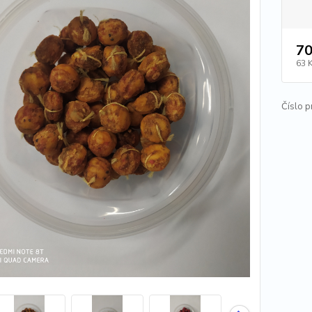
70
63 
Číslo p