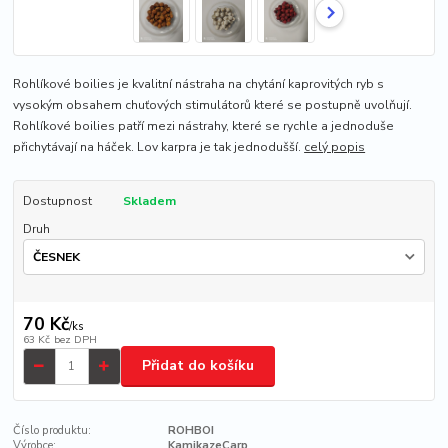
Rohlíkové boilies je kvalitní nástraha na chytání kaprovitých ryb s
vysokým obsahem chuťových stimulátorů které se postupně uvolňují.
Rohlíkové boilies patří mezi nástrahy, které se rychle a jednoduše
přichytávají na háček. Lov karpra je tak jednodušší.
celý popis
Dostupnost
Skladem
Druh
70 Kč
/
ks
63 Kč
bez DPH
Přidat do košíku
Číslo produktu:
ROHBOI
Výrobce:
KamikazeCarp