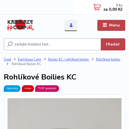
0
ks
za
0,00 Kč
Menu
Hledat
Úvod
Kamikaze Carp
Boilies KC / rohlíkové boilies
Rohlíkové boilies
Rohlíkové Boilies KC
Rohlíkové Boilies KC
Novinka
Akce
TOP produkt