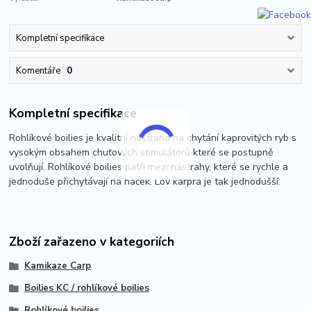
Kompletní specifikace
Komentáře
0
Kompletní specifikace
Rohlíkové boilies je kvalitní nástraha na chytání kaprovitých ryb s
vysokým obsahem chuťových stimulátorů které se postupně
uvolňují. Rohlíkové boilies patří mezi nástrahy, které se rychle a
jednoduše přichytávají na háček. Lov karpra je tak jednodušší.
Zboží zařazeno v kategoriích
Kamikaze Carp
Boilies KC / rohlíkové boilies
Rohlíkové boilies