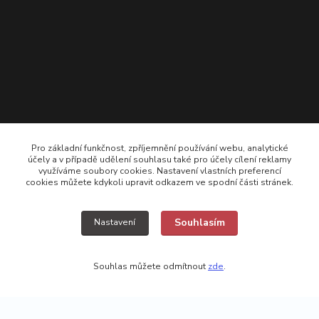
Pro základní funkčnost, zpříjemnění používání webu, analytické
účely a v případě udělení souhlasu také pro účely cílení reklamy
využíváme soubory cookies. Nastavení vlastních preferencí
cookies můžete kdykoli upravit odkazem ve spodní části stránek.
+420 725308074 ; +420 777157768
Souhlasím
Nastavení
vyroba@kamikazecarp.cz
Souhlas můžete odmítnout
zde
.