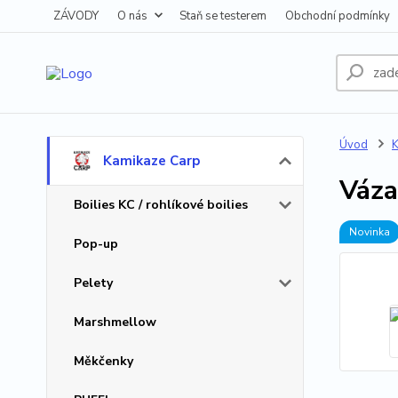
ZÁVODY
O nás
Staň se testerem
Obchodní podmínky
Úvod
K
Kamikaze Carp
Váza
Boilies KC / rohlíkové boilies
Novinka
Pop-up
Pelety
Marshmellow
Měkčenky