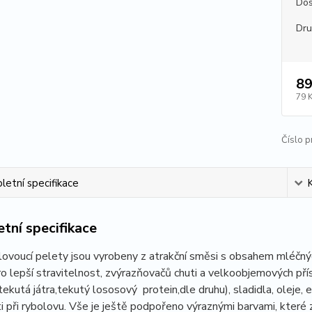
Dos
Dr
89
79 
Číslo p
etní specifikace
tní specifikace
ovoucí pelety jsou vyrobeny z atrakční směsi s obsahem mléčný
ro lepší stravitelnost, zvýrazňovačů chuti a velkoobjemových pří
tekutá játra,tekutý lososový protein,dle druhu), sladidla, oleje, e
i při rybolovu. Vše je ještě podpořeno výraznými barvami, které 