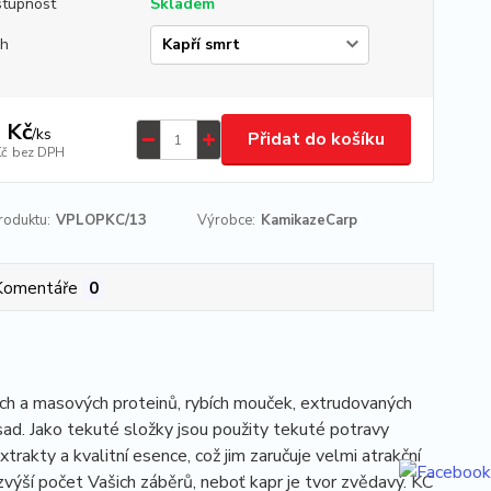
tupnost
Skladem
uh
 Kč
/
ks
Přidat do košíku
Kč
bez DPH
roduktu:
VPLOPKC/13
Výrobce:
KamikazeCarp
Komentáře
0
ch a masových proteinů, rybích mouček, extrudovaných
sad. Jako tekuté složky jsou použity tekuté potravy
xtrakty a kvalitní esence, což jim zaručuje velmi atrakční
zvýší počet Vašich záběrů, neboť kapr je tvor zvědavý. KC