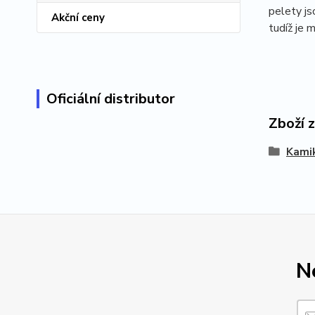
pelety js
Akční ceny
tudíž je 
Oficiální distributor
Zboží 
Kami
N