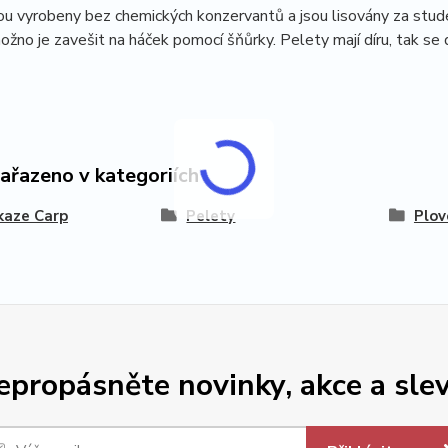
ou vyrobeny bez chemických konzervantů a jsou lisovány za studena
možno je zavešit na háček pomocí šňůrky. Pelety mají díru, tak se
zařazeno v kategoriích
kaze Carp
Pelety
Plov
epropásněte novinky, akce a slev