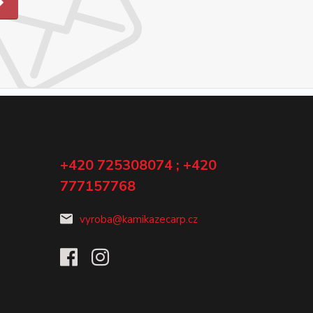
+420 725308074 ; +420
777157768
vyroba@kamikazecarp.cz