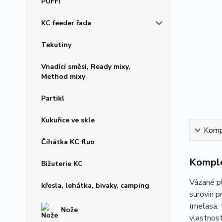
PUFFI
KC feeder řada
Tekutiny
Vnadící směsi, Ready mixy,
Method mixy
Partikl
Kukuřice ve skle
Kompl
Číhátka KC fluo
Komple
Bižuterie KC
Vázané pl
křesla, lehátka, bivaky, camping
surovin p
(melasa, 
Nože
vlastnost