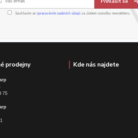
Přihlásit se
Souhlasím se
zpracováním osobních údajů
za účelem rozesílky newsletteru.
é prodejny
Kde nás najdete
arp
5
9 75
arp
01