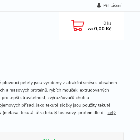
Přihlášení
0
ks
za
0,00 Kč
 plovoucí pelety jsou vyrobeny z atrakční směsi s obsahem
ch a masových proteinů, rybích mouček, extrudovaných
 pro lepší stravitelnost, zvýrazňovačů chuti a
bjemových přísad. Jako tekuté složky jsou použity tekuté
 (melasa, tekutá játra,tekutý lososový protein,dle d...
celý