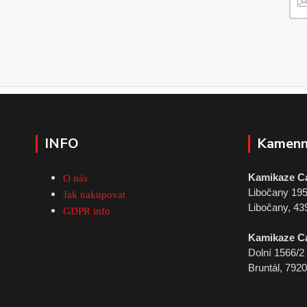
INFO
Kamenn
Kamikaze C
O nás
Libočany 19
Jak nakupovat
Libočany, 43
GDPR info
Kamikaze C
Dolní 1566/2
Bruntál, 792