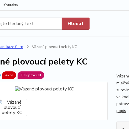
Kontakty
Hledat
amikaze Carp
Vázané plovoucí pelety KC
né plovoucí pelety KC
Akce
TOP produkt
Vázané
mléčný
surovin
velkoo
potravy
popis