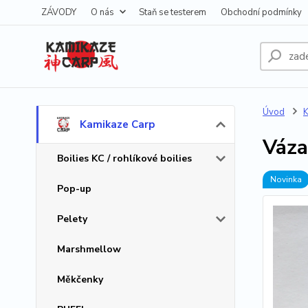
ZÁVODY
O nás
Staň se testerem
Obchodní podmínky
Úvod
K
Kamikaze Carp
Váza
Boilies KC / rohlíkové boilies
Novinka
Pop-up
Pelety
Marshmellow
Měkčenky