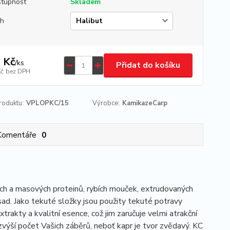
tupnost
Skladem
uh
 Kč
/
ks
Přidat do košíku
Kč
bez DPH
roduktu:
VPLOPKC/15
Výrobce:
KamikazeCarp
Komentáře
0
ch a masových proteinů, rybích mouček, extrudovaných
sad. Jako tekuté složky jsou použity tekuté potravy
xtrakty a kvalitní esence, což jim zaručuje velmi atrakční
zvýší počet Vašich záběrů, neboť kapr je tvor zvědavý. KC