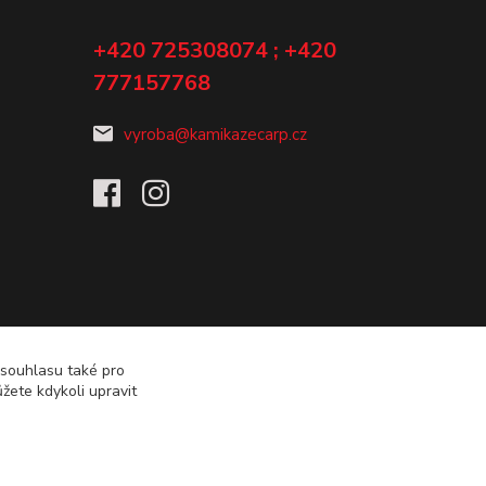
+420 725308074 ; +420
777157768
vyroba@kamikazecarp.cz
 souhlasu také pro
žete kdykoli upravit