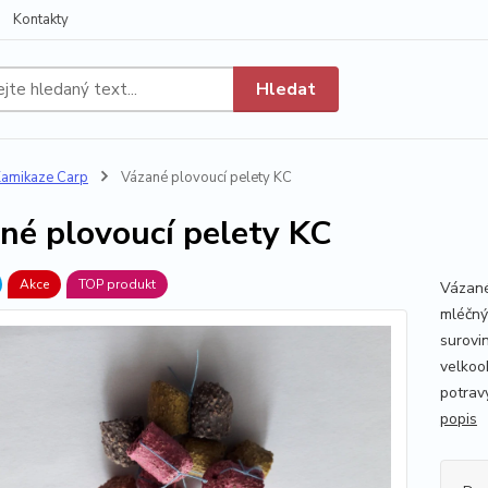
Kontakty
Hledat
amikaze Carp
Vázané plovoucí pelety KC
né plovoucí pelety KC
Akce
TOP produkt
Vázané
mléčný
surovin
velkoo
potravy
popis