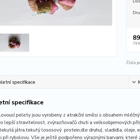
Dos
Dr
89
79 
Číslo p
etní specifikace
tní specifikace
ovoucí pelety jsou vyrobeny z atrakční směsi s obsahem mléčný
ro lepší stravitelnost, zvýrazňovačů chuti a velkoobjemových pří
tekutá játra,tekutý lososový protein,dle druhu), sladidla, oleje, e
i při rybolovu. Vše je ještě podpořeno výraznými barvami, které 