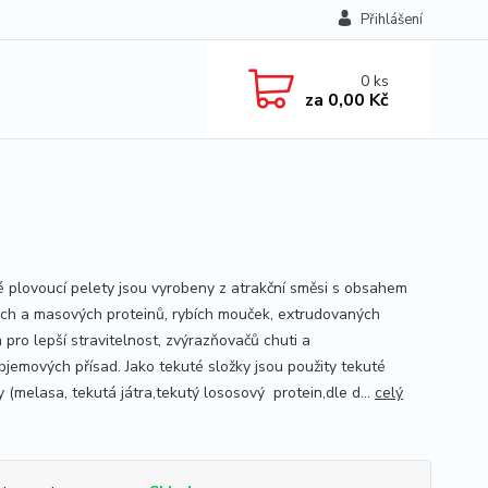
Přihlášení
0
ks
za
0,00 Kč
 plovoucí pelety jsou vyrobeny z atrakční směsi s obsahem
ch a masových proteinů, rybích mouček, extrudovaných
 pro lepší stravitelnost, zvýrazňovačů chuti a
bjemových přísad. Jako tekuté složky jsou použity tekuté
 (melasa, tekutá játra,tekutý lososový protein,dle d...
celý