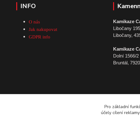
INFO
Kamenn
Kamikaze C
O nás
Libočany 19
Jak nakupovat
Libočany, 43
GDPR info
Kamikaze C
Dolní 1566/2
Bruntál, 792
Pro základní funk
účely cílení reklam