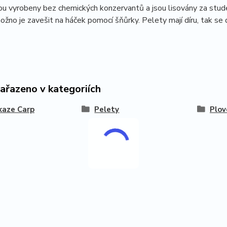
ou vyrobeny bez chemických konzervantů a jsou lisovány za studena
možno je zavešit na háček pomocí šňůrky. Pelety mají díru, tak se
zařazeno v kategoriích
kaze Carp
Pelety
Plov