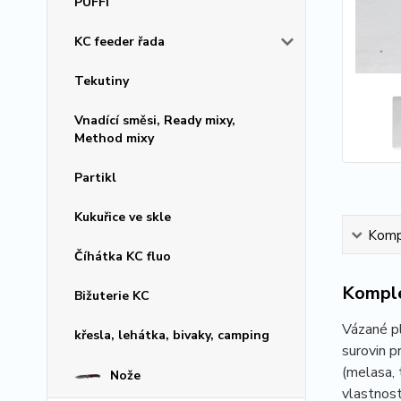
PUFFI
KC feeder řada
Tekutiny
Vnadící směsi, Ready mixy,
Method mixy
Partikl
Kukuřice ve skle
Kompl
Číhátka KC fluo
Komple
Bižuterie KC
Vázané pl
křesla, lehátka, bivaky, camping
surovin p
(melasa, 
Nože
vlastnost