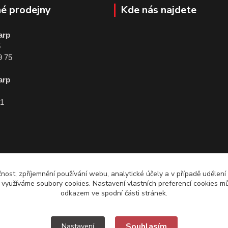
é prodejny
Kde nás najdete
arp
5
9 75
arp
01
čnost, zpříjemnění používání webu, analytické účely a v případě udělení
y využíváme soubory cookies. Nastavení vlastních preferencí cookies mů
odkazem ve spodní části stránek.
Souhlasím
Nastavení