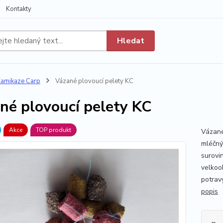
Kontakty
Hledat
amikaze Carp
Vázané plovoucí pelety KC
né plovoucí pelety KC
Akce
TOP produkt
Vázané
mléčný
surovin
velkoo
potravy
popis