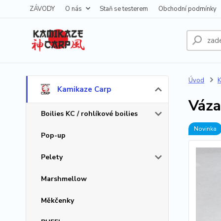
ZÁVODY
O nás
Staň se testerem
Obchodní podmínky
Úvod
K
Kamikaze Carp
Váza
Boilies KC / rohlíkové boilies
Novinka
Pop-up
Pelety
Marshmellow
Měkčenky