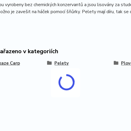
ou vyrobeny bez chemických konzervantů a jsou lisovány za studena
možno je zavešit na háček pomocí šňůrky. Pelety mají díru, tak se
zařazeno v kategoriích
kaze Carp
Pelety
Plov