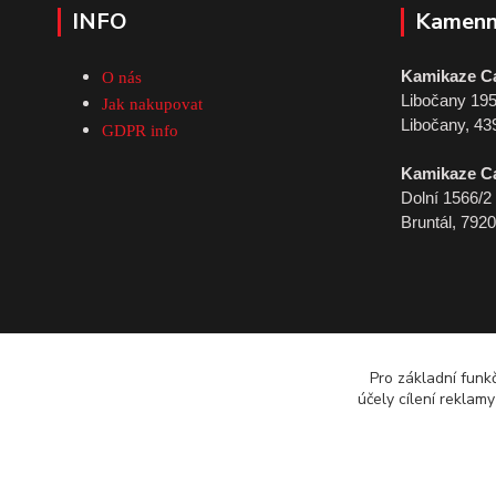
INFO
Kamenn
Kamikaze C
O nás
Libočany 19
Jak nakupovat
Libočany, 43
GDPR info
Kamikaze C
Dolní 1566/2
Bruntál, 792
Pro základní funk
účely cílení reklam