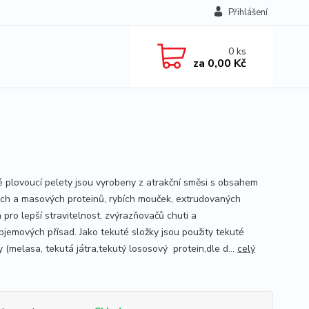
Přihlášení
0
ks
za
0,00 Kč
 plovoucí pelety jsou vyrobeny z atrakční směsi s obsahem
ch a masových proteinů, rybích mouček, extrudovaných
 pro lepší stravitelnost, zvýrazňovačů chuti a
bjemových přísad. Jako tekuté složky jsou použity tekuté
 (melasa, tekutá játra,tekutý lososový protein,dle d...
celý