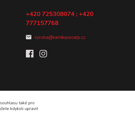
+420 725308074 ; +420
777157768
vyroba@kamikazecarp.cz
 souhlasu také pro
žete kdykoli upravit