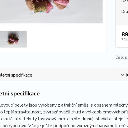
Dos
Dr
89
79 
Číslo p
etní specifikace
tní specifikace
ovoucí pelety jsou vyrobeny z atrakční směsi s obsahem mléčný
ro lepší stravitelnost, zvýrazňovačů chuti a velkoobjemových pří
tekutá játra,tekutý lososový protein,dle druhu), sladidla, oleje, e
i při rybolovu. Vše je ještě podpořeno výraznými barvami, které 