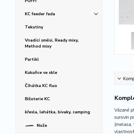
PUFFI
KC feeder řada
Tekutiny
Vnadící směsi, Ready mixy,
Method mixy
Partikl
Kukuřice ve skle
Kompl
Číhátka KC fluo
Komple
Bižuterie KC
Vázané pl
křesla, lehátka, bivaky, camping
surovin p
(melasa, 
Nože
vlastnost