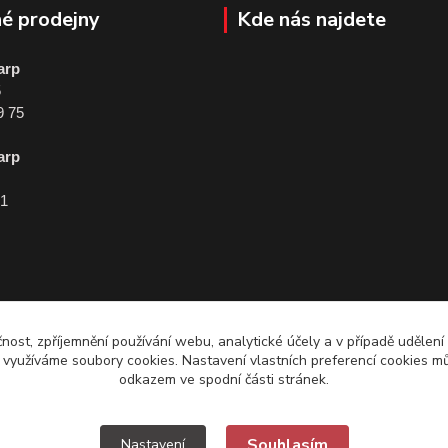
é prodejny
Kde nás najdete
arp
5
9 75
arp
01
čnost, zpříjemnění používání webu, analytické účely a v případě udělení
y využíváme soubory cookies. Nastavení vlastních preferencí cookies mů
odkazem ve spodní části stránek.
Souhlasím
Nastavení