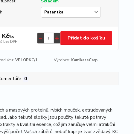
tupnost
Skladem
uh
 Kč
/
ks
Přidat do košíku
Kč
bez DPH
roduktu:
VPLOPKC/1
Výrobce:
KamikazeCarp
Komentáře
0
ch a masových proteinů, rybích mouček, extrudovaných
sad. Jako tekuté složky jsou použity tekuté potravy
xtrakty a kvalitní esence, což jim zaručuje velmi atrakční
zvýší počet Vašich záběrů, neboť kapr je tvor zvědavý. KC