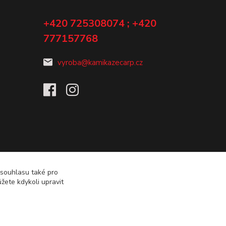
+420 725308074 ; +420
777157768
vyroba@kamikazecarp.cz
 souhlasu také pro
žete kdykoli upravit