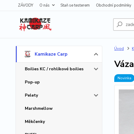
ZÁVODY
O nás
Staň se testerem
Obchodní podmínky
Úvod
K
Kamikaze Carp
Váza
Boilies KC / rohlíkové boilies
Novinka
Pop-up
Pelety
Marshmellow
Měkčenky