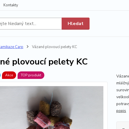
Kontakty
Hledat
amikaze Carp
Vázané plovoucí pelety KC
né plovoucí pelety KC
Akce
TOP produkt
Vázané
mléčný
surovin
velkoo
potravy
popis