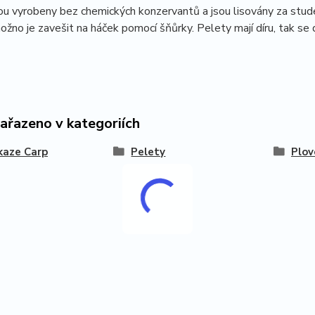
ou vyrobeny bez chemických konzervantů a jsou lisovány za studena
možno je zavešit na háček pomocí šňůrky. Pelety mají díru, tak se
zařazeno v kategoriích
kaze Carp
Pelety
Plov