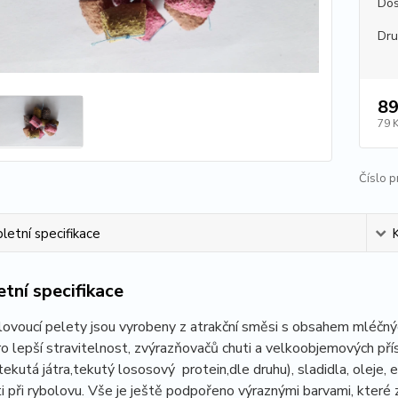
Dos
Dr
89
79 
Číslo p
etní specifikace
tní specifikace
ovoucí pelety jsou vyrobeny z atrakční směsi s obsahem mléčný
ro lepší stravitelnost, zvýrazňovačů chuti a velkoobjemových pří
tekutá játra,tekutý lososový protein,dle druhu), sladidla, oleje, e
i při rybolovu. Vše je ještě podpořeno výraznými barvami, které 