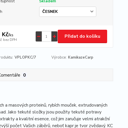
tupnost
Skladem
uh
 Kč
/
ks
Přidat do košíku
Kč
bez DPH
roduktu:
VPLOPKC/7
Výrobce:
KamikazeCarp
Komentáře
0
ch a masových proteinů, rybích mouček, extrudovaných
sad. Jako tekuté složky jsou použity tekuté potravy
xtrakty a kvalitní esence, což jim zaručuje velmi atrakční
zvýší počet Vašich záběrů, neboť kapr je tvor zvědavý. KC