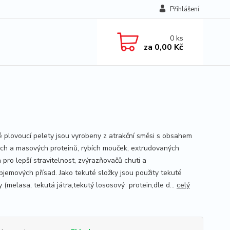
Přihlášení
0
ks
za
0,00 Kč
 plovoucí pelety jsou vyrobeny z atrakční směsi s obsahem
ch a masových proteinů, rybích mouček, extrudovaných
 pro lepší stravitelnost, zvýrazňovačů chuti a
bjemových přísad. Jako tekuté složky jsou použity tekuté
 (melasa, tekutá játra,tekutý lososový protein,dle d...
celý