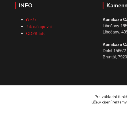
INFO
Kamenn
Kamikaze C
O nás
Libočany 19
Jak nakupovat
Libočany, 43
GDPR info
Kamikaze C
Dolní 1566/2
Bruntál, 792
Pro základní funk
účely cílení reklam