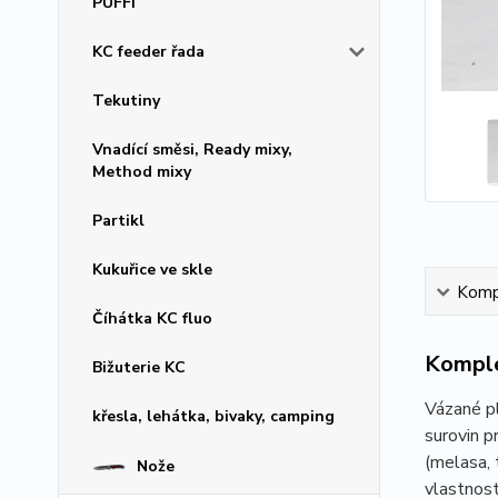
PUFFI
KC feeder řada
Tekutiny
Vnadící směsi, Ready mixy,
Method mixy
Partikl
Kukuřice ve skle
Kompl
Číhátka KC fluo
Komple
Bižuterie KC
Vázané pl
křesla, lehátka, bivaky, camping
surovin p
(melasa, 
Nože
vlastnost