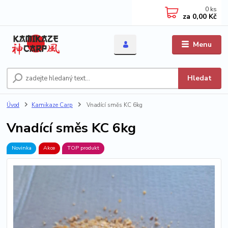
0
ks
za
0,00 Kč
Menu
Hledat
Úvod
Kamikaze Carp
Vnadící směs KC 6kg
Vnadící směs KC 6kg
Novinka
Akce
TOP produkt