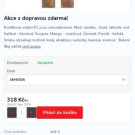
Akce s dopravou zdarma!
Krmítkové směsi KC jsou celozabrvené. Med, vanilka - žlutá. Jahoda, red
halibut - červená. Scopex, Mango - oranžová. Česnek, Perník - hnědá.
Směsi obsahují rostliné šroty, atraktory, sušenky, barviva, esence. Balení:
6kg sáček
celý popis
Dostupnost
Skladem
Druh
318 Kč
/
ks
284 Kč
bez DPH
Přidat do košíku
Číslo produktu:
ks3-4