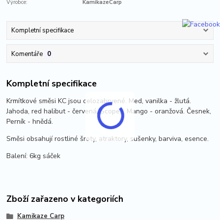
Výrobce:
KamikazeCarp
Kompletní specifikace
Komentáře
0
Kompletní specifikace
Krmítkové směsi KC jsou celozabrvené. Med, vanilka - žlutá.
Jahoda, red halibut - červená. Scopex, Mango - oranžová. Česnek,
Perník - hnědá.
Směsi obsahují rostliné šroty, atraktory, sušenky, barviva, esence.
Balení: 6kg sáček
Zboží zařazeno v kategoriích
Kamikaze Carp