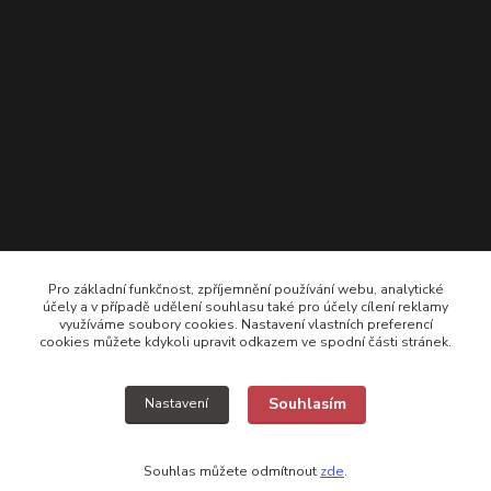
Pro základní funkčnost, zpříjemnění používání webu, analytické
účely a v případě udělení souhlasu také pro účely cílení reklamy
využíváme soubory cookies. Nastavení vlastních preferencí
cookies můžete kdykoli upravit odkazem ve spodní části stránek.
+420 725308074 ; +420 777157768
Souhlasím
Nastavení
vyroba@kamikazecarp.cz
Souhlas můžete odmítnout
zde
.