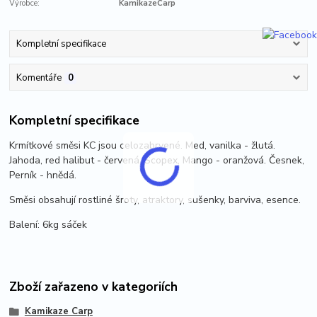
Výrobce:
KamikazeCarp
Kompletní specifikace
Komentáře
0
Kompletní specifikace
Krmítkové směsi KC jsou celozabrvené. Med, vanilka - žlutá.
Jahoda, red halibut - červená. Scopex, Mango - oranžová. Česnek,
Perník - hnědá.
Směsi obsahují rostliné šroty, atraktory, sušenky, barviva, esence.
Balení: 6kg sáček
Zboží zařazeno v kategoriích
Kamikaze Carp