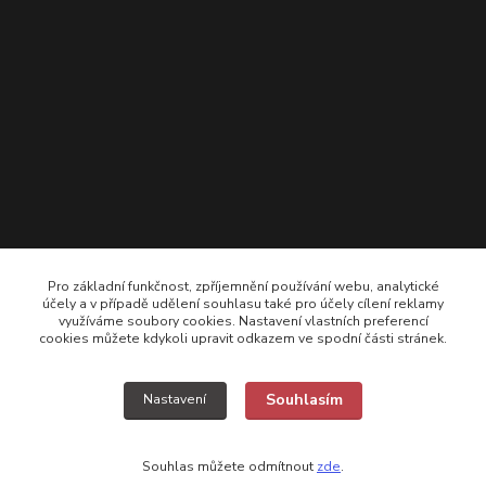
Pro základní funkčnost, zpříjemnění používání webu, analytické
účely a v případě udělení souhlasu také pro účely cílení reklamy
využíváme soubory cookies. Nastavení vlastních preferencí
cookies můžete kdykoli upravit odkazem ve spodní části stránek.
+420 725308074 ; +420 777157768
Souhlasím
Nastavení
vyroba@kamikazecarp.cz
Souhlas můžete odmítnout
zde
.