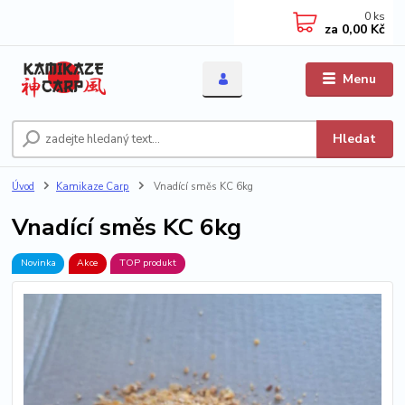
0
ks
za
0,00 Kč
Menu
Hledat
Úvod
Kamikaze Carp
Vnadící směs KC 6kg
Vnadící směs KC 6kg
Novinka
Akce
TOP produkt