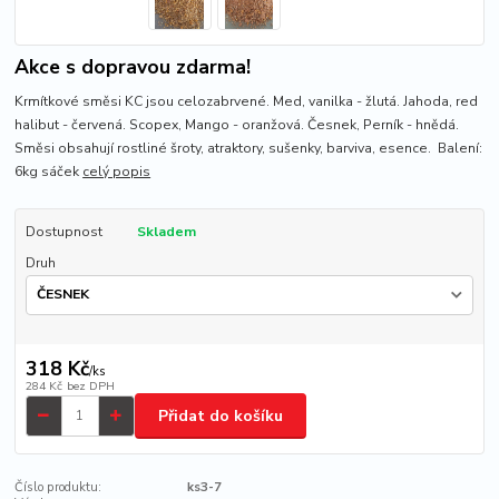
Akce s dopravou zdarma!
Krmítkové směsi KC jsou celozabrvené. Med, vanilka - žlutá. Jahoda, red
halibut - červená. Scopex, Mango - oranžová. Česnek, Perník - hnědá.
Směsi obsahují rostliné šroty, atraktory, sušenky, barviva, esence. Balení:
6kg sáček
celý popis
Dostupnost
Skladem
Druh
318 Kč
/
ks
284 Kč
bez DPH
Přidat do košíku
Číslo produktu:
ks3-7